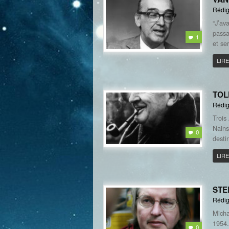
Rédig
“J’av
passa
1
et se
LIRE
TOLK
Rédig
Trois
Nains
0
desti
LIRE
STE
Rédig
Micha
1954.
0