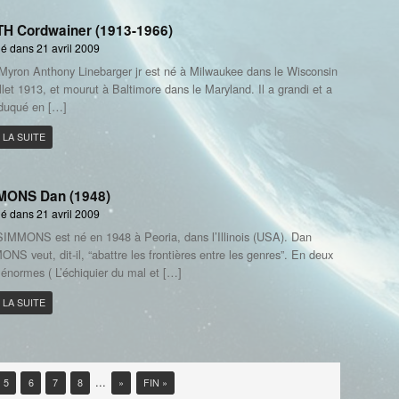
TH Cordwainer (1913-1966)
é dans 21 avril 2009
Myron Anthony Linebarger jr est né à Milwaukee dans le Wisconsin
illet 1913, et mourut à Baltimore dans le Maryland. Il a grandi et a
duqué en […]
 LA SUITE
MONS Dan (1948)
é dans 21 avril 2009
IMMONS est né en 1948 à Peoria, dans l’Illinois (USA). Dan
NS veut, dit-il, “abattre les frontières entre les genres”. En deux
s énormes ( L’échiquier du mal et […]
 LA SUITE
...
5
6
7
8
»
FIN »