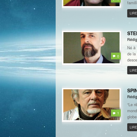
famil
LIRE
STE
Rédig
Né à 
de la
0
desce
LIRE
SPI
Rédig
“Le r
monde
1
globe
LIRE