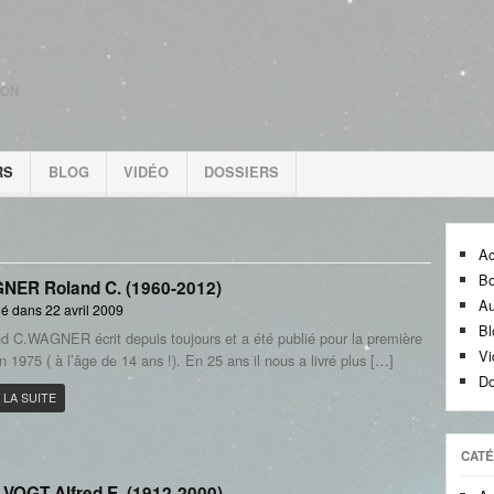
ION
RS
BLOG
VIDÉO
DOSSIERS
Ac
Bo
NER Roland C. (1960-2012)
Au
é dans 22 avril 2009
Bl
d C.WAGNER écrit depuis toujours et a été publié pour la première
Vi
en 1975 ( à l’âge de 14 ans !). En 25 ans il nous a livré plus […]
Do
 LA SUITE
CATÉ
VOGT Alfred E. (1912-2000)