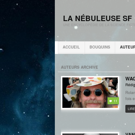
LA NÉBULEUSE SF
UNE ENCYCLOPÉDIE DE LA SCIENCE FICT
ACCUEIL
BOUQUINS
AUTEU
AUTEURS ARCHIVE
WAG
Rédig
Rolan
fois 
11
LIRE
VAN 