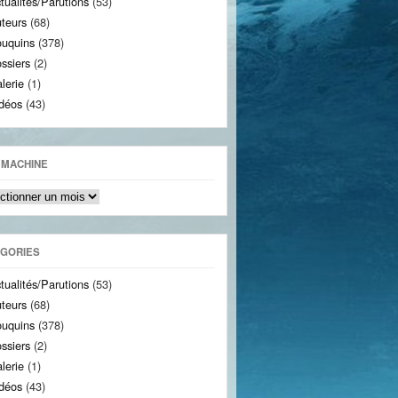
tualités/Parutions
(53)
teurs
(68)
uquins
(378)
ssiers
(2)
lerie
(1)
déos
(43)
 MACHINE
ine
GORIES
tualités/Parutions
(53)
teurs
(68)
uquins
(378)
ssiers
(2)
lerie
(1)
déos
(43)