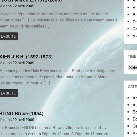
Ac
é dans 22 avril 2009
Au
ais jadis la réputation de mettre dans mes récits tout ce qui me
Bo
it par la tête […]. Je pensais que les idées ne s’épuiseraient jamais
Do
raient toujours disponibles […]
Ga
Vi
 LA SUITE
IEN J.R.R. (1892-1973)
TIME
é dans 22 avril 2009
Time
 Anneaux pour les Rois Elfes sous le ciel, Sept pour les Seigneurs
mach
 dans leurs demeures de pierre, Neuf pour les Hommes Mortels
nés au trépas, Un pour le […]
CATÉ
 LA SUITE
Ac
Au
Bo
RLING Bruce (1954)
Do
é dans 22 avril 2009
Ga
el Bruce STERLING est né à Brownsville, au Texas, le 14 avril
Vi
 Il commence à écrire à l’âge de 12 ans. A l’âge de 15 ans, sa