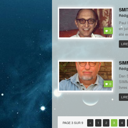
SMI
Rédig
Paul 
en ju
7
été e
LIRE
SIM
Rédig
Dan S
SIMMO
0
livre
LIRE
PAGE 3 SUR 9
«
1
2
3
4