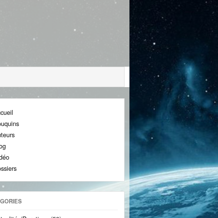
cueil
uquins
teurs
og
déo
ssiers
GORIES