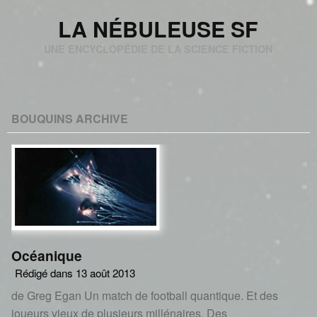
LA NÉBULEUSE SF
UNE ENCYCLOPÉDIE DE LA SCIENCE FICTION
BOUQUINS ARCHIVE
Océanique
Rédigé dans 13 août 2013
de Greg Egan Un match de football quantique. Et des
joueurs vieux de plusieurs millénaires. Des