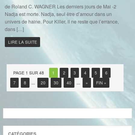
de Roland C. WAGNER Les derniers jours de Mai -2
Nadja est morte. Nadja, seul être d’amour dans un
univers de haine. Pour Killer, il ne reste que l’errance,
dans […]
LIRE LA SUITE
PAGE 1 SUR 48
1
2
3
4
5
6
...
...
7
8
20
30
40
»
FIN »
CATÉGORIES