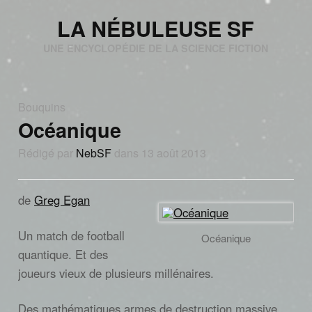
LA NÉBULEUSE SF
UNE ENCYCLOPÉDIE DE LA SCIENCE FICTION
Bouquins
Océanique
Rédigé par
NebSF
dans 13 août 2013
de
Greg Egan
Un match de football
Océanique
quantique. Et des
joueurs vieux de plusieurs millénaires.
Des mathématiques armes de destruction massive