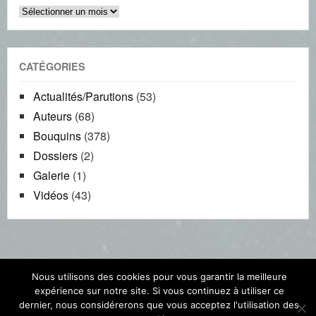
Time
machine
CATÉGORIES
Actualités/Parutions
(53)
Auteurs
(68)
Bouquins
(378)
Dossiers
(2)
Galerie
(1)
Vidéos
(43)
Nous utilisons des cookies pour vous garantir la meilleure
Copyright La nébuleuse SF. All Rights Reserved
expérience sur notre site. Si vous continuez à utiliser ce
dernier, nous considérerons que vous acceptez l'utilisation des