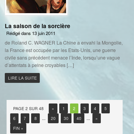
La saison de la sorcière
Rédigé dans 13 juin 2011
de Roland C. WAGNER La Chine a envahi la Mongolie,
la France est occupée par les Etats-Unis, une guerre
civile sans précédent menace l’Inde, lorsqu’une vague
d’attentats à peine croyables […]
LIRE LA SUITE
PAGE 2 SUR 48
«
1
2
3
4
5
...
...
6
7
8
20
30
40
»
FIN »