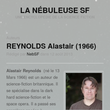
LA NÉBULEUSE SF
UNE ENCYCLOPÉDIE DE LA SCIENCE FICTION
Auteurs
REYNOLDS Alastair (1966)
Rédigé par
NebSF
dans 12 août 2013
Alastair Reynolds
(né le 13
Mars 1966) est un auteur de
science-fiction britannique. Il
se spécialise dans la dark
hard science-fiction et le
space opera. Il a passé ses