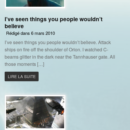
I’ve seen things you people wouldn’t
believe
Rédigé dans 6 mars 2010
I’ve seen things you people wouldn’t believe. Attack
ships on fire off the shoulder of Orion. I watched C-
beams glitter in the dark near the Tannhauser gate. All
those moments […]
LIRE LA SUITE